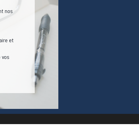
nt nos
aire et
 vos
No content