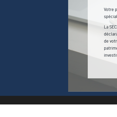
Votre 
spécial
La SEC
déclar
de votr
patrim
invest