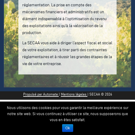
réglementation. La prise en compte des
mécanismes financiers et administratifs est un
élément indispensable à l’optimisation du revenu
des exploitations ainsi qu’à la valorisation de la
production.
La SECAA vous aide à diriger l’aspect fiscal et social
de votre exploitation, à tirer parti des contraintes
réglementaires et à réussir les grandes étapes de la
vie de votre entreprise.
No
Propulsé par Automate
|
Mentions légales
|
SECAA © 2026
Nous utilisons des cookies pour vous garantir la meilleure expérience sur
notre site web. Si vous continuez à utiliser ce site, nous supposerons que
vous en êtes satisfait.
Ok