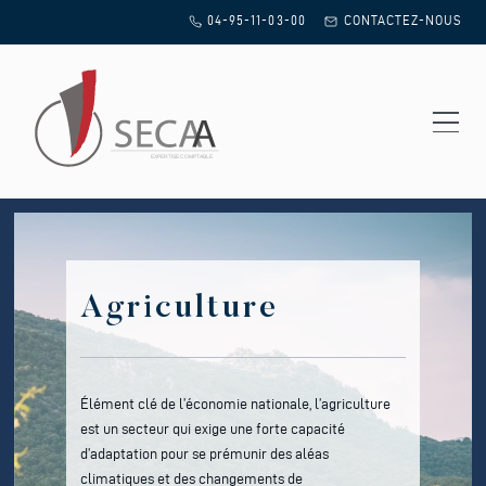
Skip to content
04-95-11-03-00
CONTACTEZ-NOUS
EXPERTISE COMPTABLE
Agriculture
Élément clé de l’économie nationale, l’agriculture
est un secteur qui exige une forte capacité
d’adaptation pour se prémunir des aléas
climatiques et des changements de